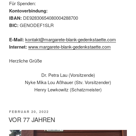
Für Spenden:
Kontoverbindung:
IBAN:
DE92830654080004288700
BIC:
GENODEF1SLR
E-Mail:
kontakt@margarete-blank-gedenkstaette.com
Internet:
www.margarete-blank-gedenkstaette.com
Herzliche Grüße
Dr. Petra Lau (Vorsitzende)
Nyke Mika Lou Aßhauer (Stv. Vorsitzender)
Henry Lewkowitz (Schatzmeister)
VERÖFFENTLICHT
FEBRUAR 20, 2022
AM
VOR 77 JAHREN