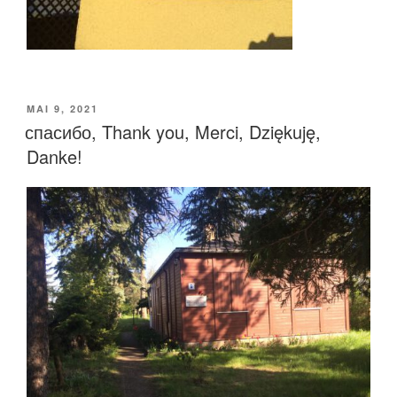
VERÖFFENTLICHT
MAI 9, 2021
AM
спасибо, Thank you, Merci, Dziękuję,
Danke!